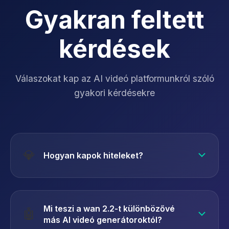
Gyakran feltett
kérdések
Válaszokat kap az AI videó platformunkról szóló
gyakori kérdésekre
💎
Hogyan kapok hiteleket?
Kérjük, látogasson el az Árok oldalunkra, hogy
megtudja, hogyan szerezhet krediteket. Számos
Mi teszi a wan 2.2-t különbözővé
🤖
rugalmas vásárlási lehetőséget kínálunk Önnek.
más AI videó generátoroktól?