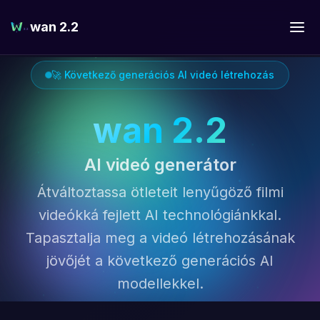
wan 2.2
🚀 Következő generációs AI videó létrehozás
wan 2.2
AI videó generátor
Átváltoztassa ötleteit lenyűgöző filmi
videókká fejlett AI technológiánkkal.
Tapasztalja meg a videó létrehozásának
jövőjét a következő generációs AI
modellekkel.