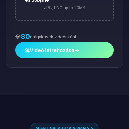
és dobja le
JPG, PNG up to 20MB
80
💎
drágakövek videónként
→
🚀
Videó létrehozása
MIÉRT VÁLASSZA A WAN 2.2