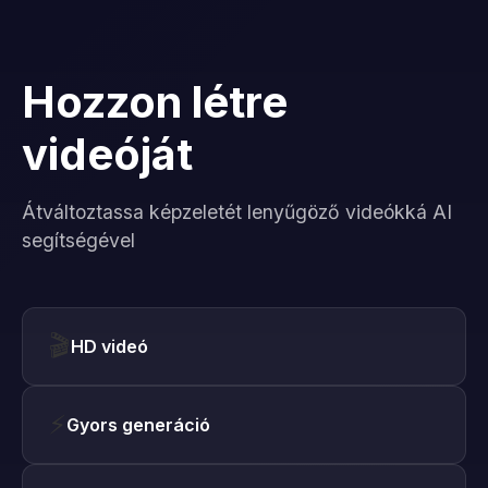
Hozzon létre
videóját
Átváltoztassa képzeletét lenyűgöző videókká AI
segítségével
🎬
HD videó
⚡
Gyors generáció