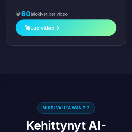
80
💎
jalokivet per video
→
🚀
Luo video
MIKSI VALITA WAN 2.2
Kehittynyt AI-