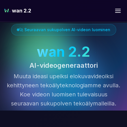
wan 2.2
🚀 Seuraavan sukupolven AI-videon luominen
wan 2.2
AI-videogeneraattori
Muuta ideasi upeiksi elokuvavideoiksi
kehittyneen tekoälyteknologiamme avulla.
Koe videon luomisen tulevaisuus
seuraavan sukupolven tekoälymalleilla.