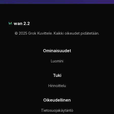
yksityisenä.
median alustoille ja ammattikäyttöön. Syötökuvat
tukevat JPG- ja PNG-muotoja jopa 20MB:n.
wan 2.2
© 2025 Grok Kuvittele. Kaikki oikeudet pidätetään.
Ominaisuudet
Luomini
Tuki
Hinnoittelu
Oikeudellinen
Tietosuojakäytäntö