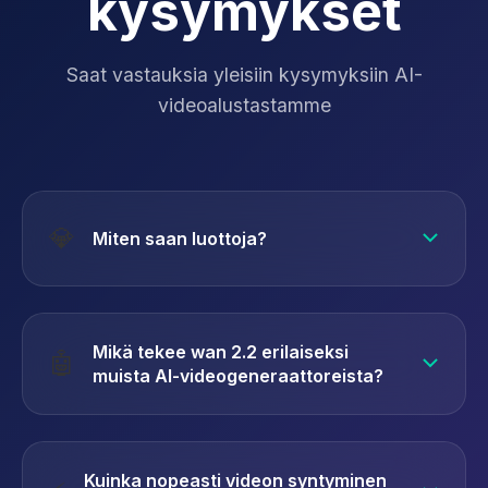
kysymykset
Saat vastauksia yleisiin kysymyksiin AI-
videoalustastamme
💎
Miten saan luottoja?
Käy hintasivullamme nähdäksesi, miten saat
krediittejä. Tarjoamme erilaisia joustavia
Mikä tekee wan 2.2 erilaiseksi
🤖
ostovaihtoehtoja, joista voit valita.
muista AI-videogeneraattoreista?
wan 2.2 käyttää kehittynyttä hermokäsittelyä
tunnistamaan automaattisesti, haluatko tekstin
Kuinka nopeasti videon syntyminen