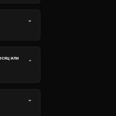
ней части для
.
есяц или
я на следующий