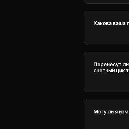
использование
Какова ваша 
Пожалуйста, о
получения под
Перенесут ли
счетный цикл
Кредиты истек
период для об
Могу ли я из
Да, вы можете