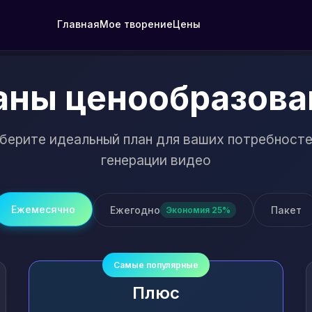
Главная
Мое творение
Цены
аны ценообразова
берите идеальный план для ваших потребносте
генерации видео
Ежемесячно
Ежегодно
Пакет
Экономия 25%
Самые популярные
Плюс