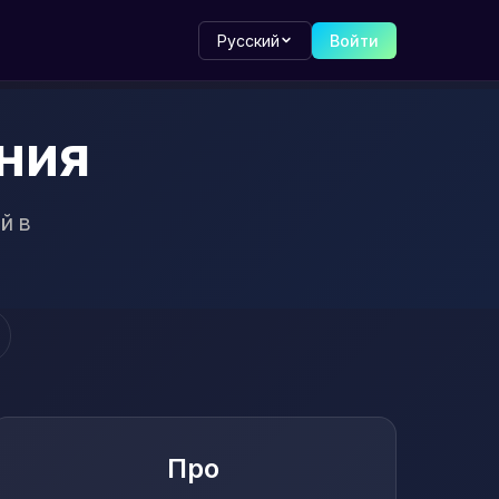
Русский
Войти
ния
й в
Про