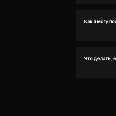
Как я могу п
Get help throug
will respond to 
Что делать, 
Вы можете при
более высоког