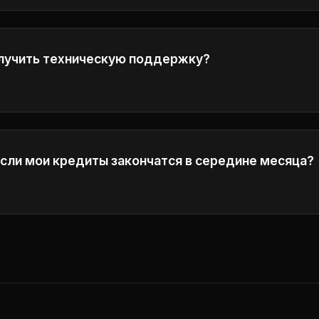
олучить техническую поддержку?
h our customer service center by emailing
support@wan-2
your inquiries as soon as possible.
если мои кредиты закончатся в середине месяца?
обрести дополнительные кредитные пакеты или перей
о уровня, который включает в себя больше ежемесячн