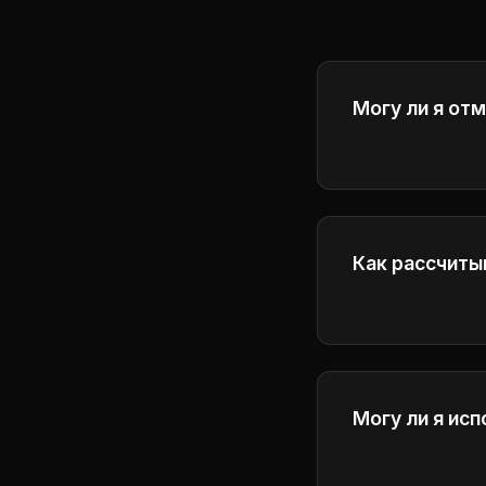
Могу ли я от
Да, вы можете
до конца теку
Как рассчиты
Пожалуйста, п
Могу ли я ис
Да, подписчик