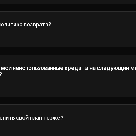
 созданных ими видео в деловых целях.
политика возврата?
знакомьтесь с нашей Политикой возврата денег в ниж
робной информации о наших условиях возврата денег
 мои неиспользованные кредиты на следующий м
?
ают в конце каждого цикла расчета и не переносятс
еспечения справедливого использования.
менить свой план позже?
 обновить или понизить свой план в любое время.