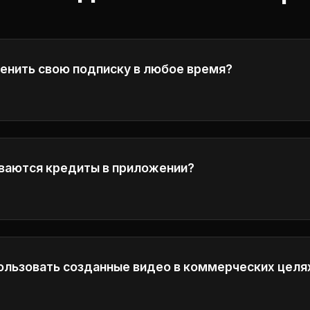
менить свою подписку в любое время?
 отменить подписку в любое время. Ваш доступ буде
щего периода оплаты.
ваются кредиты в приложении?
роверьте детали расчета кредита в интерфейсе генер
пользовать созданные видео в коммерческих целя
и планов Plus и Pro имеют полные коммерческие прав